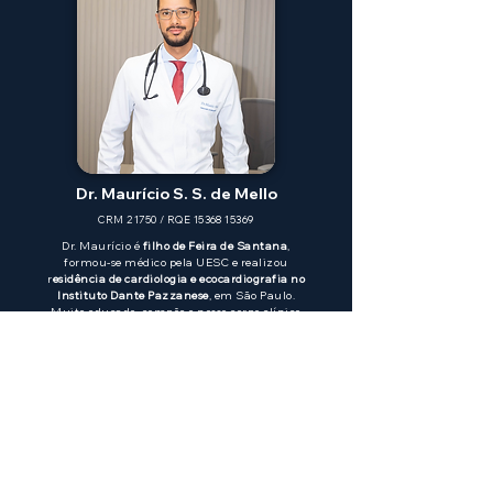
Dr. Maurício S. S. de Mello
CRM 21750 / RQE
15368 15369
Dr. Maurício é
filho de Feira de Santana
,
formou-se médico pela UESC e realizou
r
esidência de cardiologia e ecocardiografia no
Instituto Dante Pazzanese
, em São Paulo.
Muito educado, compõe o nosso corpo clínico
trazendo muita resolutividade e excelência
técnica. Em nossa clínica, realiza consultas,
ecocardiograma e doppler de carótidas.