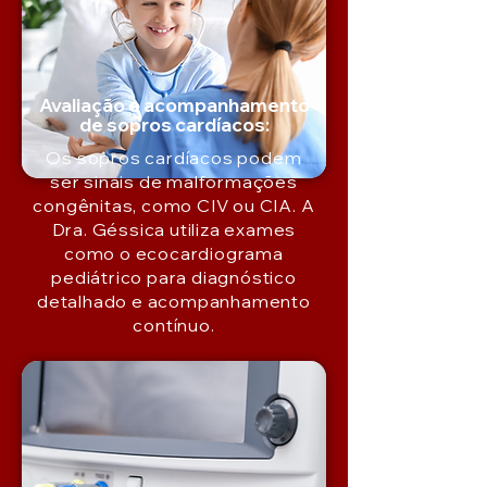
Avaliação e acompanhamento
de sopros cardíacos:
Os sopros cardíacos podem
ser sinais de malformações
congênitas, como CIV ou CIA. A
Dra. Géssica utiliza exames
como o ecocardiograma
pediátrico para diagnóstico
detalhado e acompanhamento
contínuo.