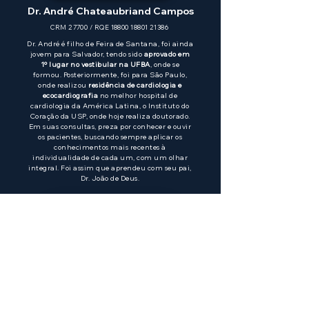
Dr. André Chateaubriand Campos
CRM 27700 / RQE
18800 18801 21386
Dr. André é filho de Feira de Santana, foi ainda
jovem para Salvador, tendo sido
aprovado em
1º lugar no vestibular na UFBA
, onde se
formou. Posteriormente, foi para São Paulo,
onde realizou
residência de cardiologia e
ecocardiografia
no melhor hospital de
cardiologia da América Latina, o Instituto do
Coração da USP, onde hoje realiza doutorado.
Em suas consultas, preza por conhecer e ouvir
os pacientes, buscando sempre aplicar os
conhecimentos mais recentes à
individualidade de cada um, com um olhar
integral. Foi assim que aprendeu com seu pai,
Dr. João de Deus.
Agende sua consulta
Frequently asked